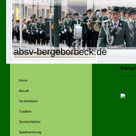
absv-bergeborbeck.de
Königsf
Home
Aktuell
Vereinsleben
Tradition
Sportschießen
Spielmannszug