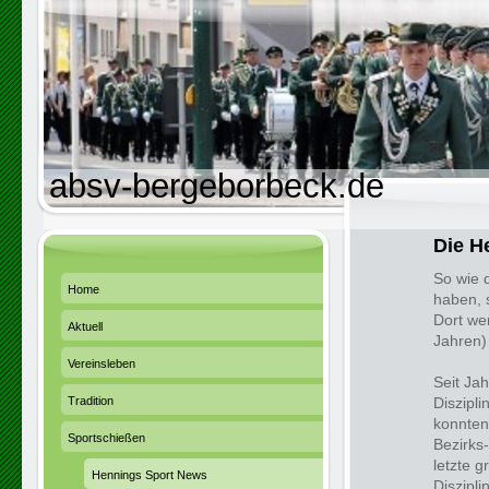
absv-bergeborbeck.de
Die H
So wie 
Home
haben, 
Dort we
Aktuell
Jahren) 
Vereinsleben
Seit Ja
Tradition
Diszipl
konnten 
Sportschießen
Bezirks
letzte g
Hennings Sport News
Diszipl