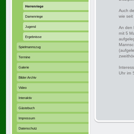
Her­ren­rie­ge
Auch de
wie seit
Damenriege
Jugend
An den 
mit 5 M
Ergebnisse
aufgele
Mannsch
Spielmannszug
(aufgele
zweithöc
Termine
Interes
Galerie
Uhr im 
Bilder Archiv
Video
Interaktiv
Gästebuch
Impressum
Datenschutz