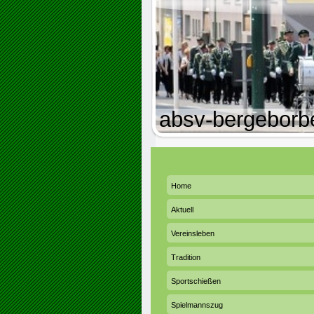
absv-bergeborb
Home
Aktuell
Vereinsleben
Tradition
Sportschießen
Spielmannszug