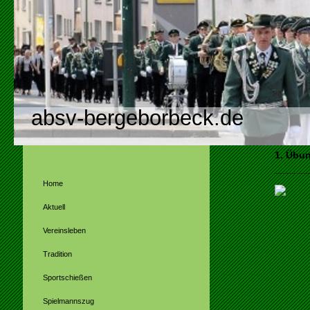
absv-bergeborbeck.de
1. Übu
Home
Aktuell
Vereinsleben
Tradition
Sportschießen
Spielmannszug