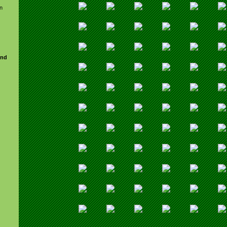
en
und