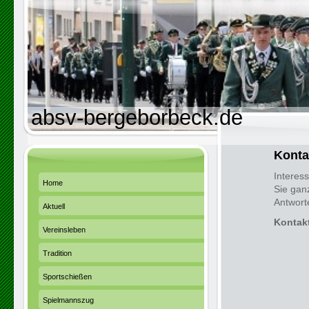
absv-bergeborbeck.de
Konta
Interes
Home
Sie gan
Antwort
Aktuell
Kontak
Vereinsleben
Tradition
Sportschießen
Spielmannszug