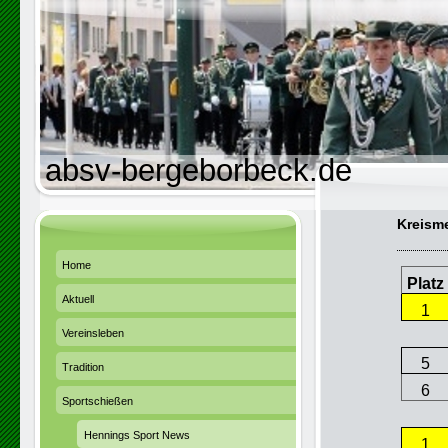
absv-bergeborbeck.de
Kreisme
Home
Platz
Aktuell
1
Vereinsleben
5
Tradition
6
Sportschießen
Hennings Sport News
1