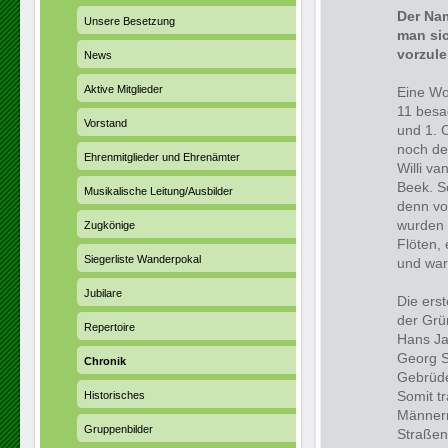
Der Nam
Unsere Besetzung
man sic
vorzul
News
Aktive Mitglieder
Eine Wo
11 besa
Vorstand
und 1. 
noch de
Ehrenmitglieder und Ehrenämter
Willi v
Beek. S
Musikalische Leitung/Ausbilder
denn vo
wurden 
Zugkönige
Flöten,
Siegerliste Wanderpokal
und war 
Jubilare
Die ers
der Grü
Repertoire
Hans Ja
Georg S
Chronik
Gebrüde
Somit t
Historisches
Männern
Gruppenbilder
Straßen