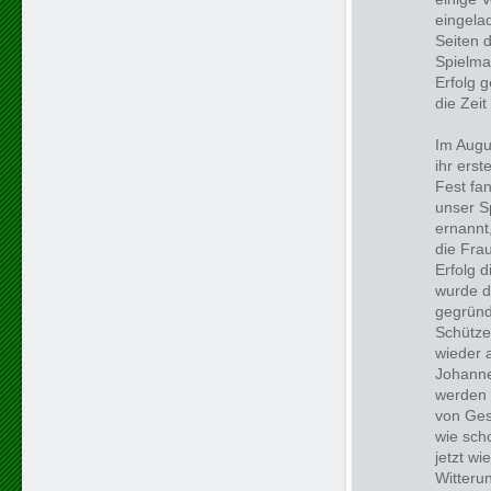
eingela
Seiten 
Spielma
Erfolg 
die Zeit
Im Augu
ihr ers
Fest fa
unser S
ernannt
die Fra
Erfolg d
wurde d
gegründ
Schütze
wieder 
Johanne
werden 
von Ges
wie sch
jetzt wi
Witterun