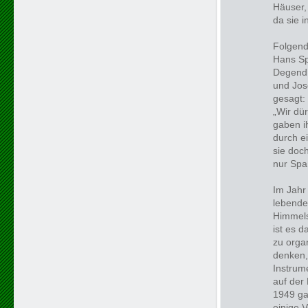
Häuser,
da sie 
Folgend
Hans Sp
Degend, 
und Jose
gesagt:
„Wir dü
gaben i
durch e
sie doc
nur Spa
Im Jahr
lebenden
Himmels
ist es 
zu organ
denken,
Instrum
auf der
1949 ga
einige 