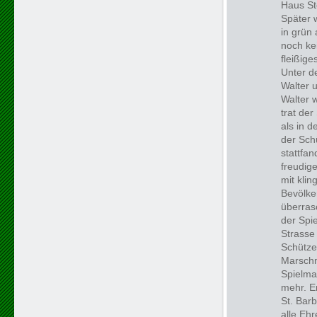
Haus St
Später 
in grün
noch ke
fleißig
Unter d
Walter u
Walter 
trat de
als in 
der Sch
stattfa
freudig
mit kli
Bevölke
überras
der Spi
Strasse
Schütze
Marschm
Spielma
mehr. E
St. Bar
alle Ehr