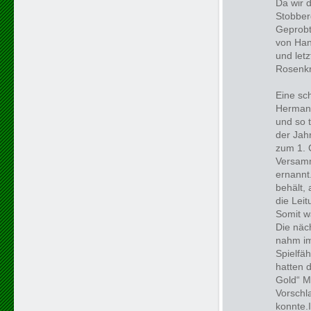
Da wir 
Stobber
Geprobt
von Han
und let
Rosenkr
Eine sc
Hermann
und so 
der Jah
zum 1. 
Versamm
ernannt
behält, 
die Lei
Somit w
Die näch
nahm im
Spielfä
hatten 
Gold“ M
Vorschl
konnte.