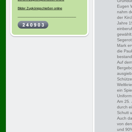
Gründun
Eugen W
Bilder Zugkönigschießen online
nahm de
_________________________________
der Kir
Jahre 1
einberu
gewählt
Segerot
Mark er
die Pau
bestand
Auf dem
Bergebo
ausgiebi
Schütze
Weltkri
ein Spi
Uniformt
Am 25. 
durch ei
Schutt 
Auch da
von den
und 90%