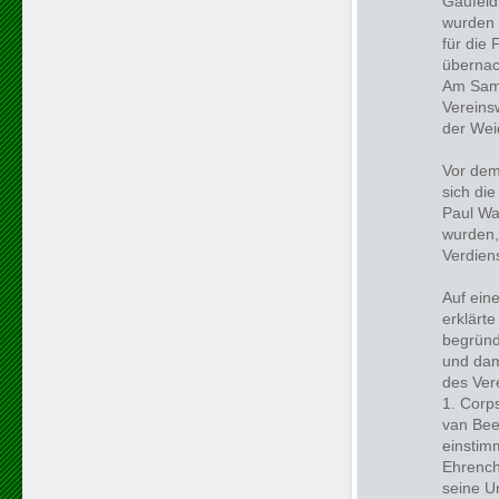
Gaufeld 
wurden 
für die
übernac
Am Sams
Vereinsw
der Wei
Vor dem
sich di
Paul Wa
wurden,
Verdien
Auf ein
erklärte
begründ
und dam
des Ver
1. Corps
van Bee
einstim
Ehrench
seine U