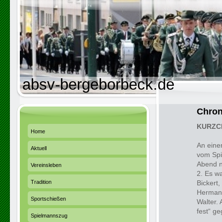
absv-bergeborbeck.de
Chron
KURZC
Home
An eine
Aktuell
vom Spi
Abend no
Vereinsleben
2. Es w
Tradition
Bickert,
Hermann
Sportschießen
Walter.
fest“ ge
Spielmannszug