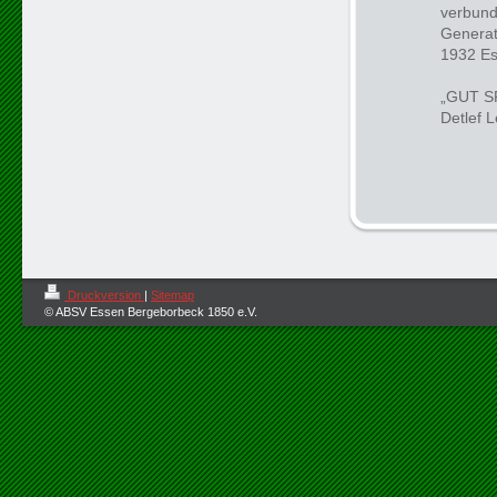
verbund
Generat
1932 Es
„GUT S
Detlef 
Druckversion
|
Sitemap
© ABSV Essen Bergeborbeck 1850 e.V.