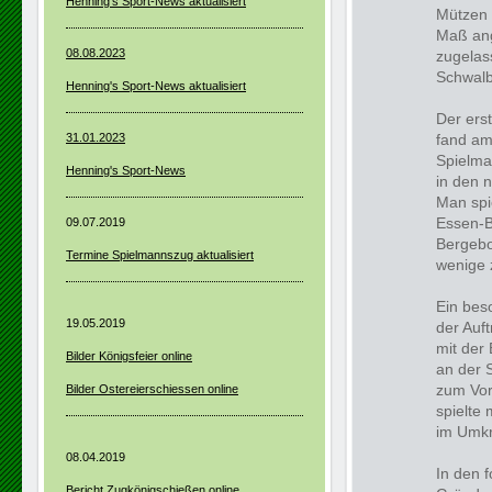
Henning's Sport-News aktualisiert
Mützen 
Maß ang
08.08.2023
zugelas
Schwalb
Henning's Sport-News aktualisiert
Der ers
31.01.2023
fand am
Spielm
Henning's Sport-News
in den 
Man spi
Essen-B
09.07.2019
Bergebo
Termine Spielmannszug aktualisiert
wenige 
Ein beso
19.05.2019
der Auf
mit der
Bilder Königsfeier online
an der 
zum Vor
Bilder Ostereierschiessen online
spielte
im Umkr
08.04.2019
In den 
Bericht Zugkönigschießen online