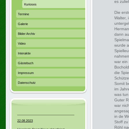
es zulie
Kurioses
Die ers
Termine
Walter, 
unterge
Galerie
Hermann
Bilder Archiv
dann au
Spielma
Video
wurde an
Spielle
Interaktiv
nahmen 
war ein
Gästebuch
Bochold
die Spi
Impressum
Schütze
Datenschutz
Somit b
im Jahr
was tun
Guter R
war nich
angesag
_________________________________
in de W
22.08.2023
Stoff z
Röhl na