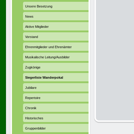
Unsere Besetzung
News
Aktive Mitglieder
Vorstand
Ehrenmitglieder und Ehrenämter
Musikalische Leitung/Ausbilder
Zugkönige
Siegerliste Wanderpokal
Jubilare
Repertoire
Chronik
Historisches
Gruppenbilder