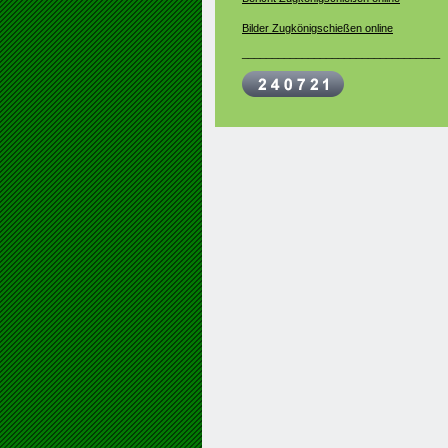
Bilder Zugkönigschießen online
_________________________________