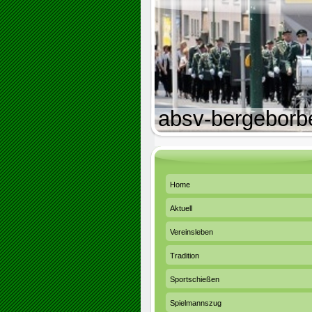
absv-bergeborb
Home
Aktuell
Vereinsleben
Tradition
Sportschießen
Spielmannszug